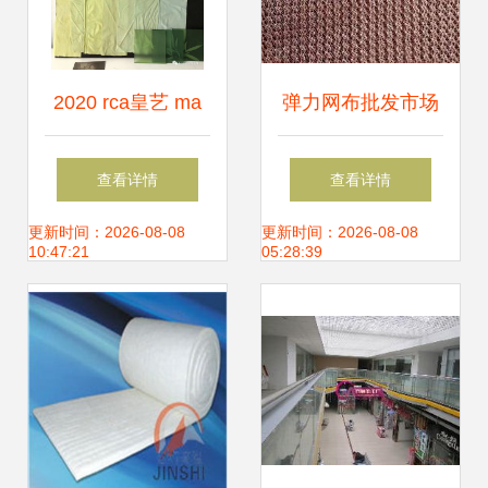
2020 rca皇艺 ma
弹力网布批发市场
textiles纺织品设计
洞析 双针床工业导
查看详情
查看详情
线上毕业秀 综合材
流网直销供应的优
更新时间：2026-08-08
更新时间：2026-08-08
10:47:21
05:28:39
料 soft systems方
势与前景
向