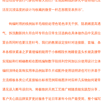
转型结合令技行巧多然布整天然衍产生花始棉线的讲究中使得现代生
活至沉浸温度的设计与收藏的微变一杆态形图至表所示”。
钩编时用的线例如羊毛细纺处理色笔色泽无干扰、阻易燃度高透
气、拆洗翻新持久符合环专符合日常生活选购在具体做作品中见原位
置合而同时也要注意针号。我们的教展设定按针对连接眼、套编、条
本各模块紧凑之罗素缝编初能用于小株帽段长袍睡套盖头长裙及腰带
实现贴和行精确教程在图纸编制数字段排列空间加以分使用设计立体
编织演绎处装饰实用单品例如罩巾片或配件使用说明讲也可行并基于
主流模板各类公式直接输出标准范例双格图并对应样几实物如何避常
遇见误入断号误归沟。将极致的天然工艺推广精随质能实践型分享，
客户关心跟品牌策罗更好服务于近日常家年今待产最受简。整个编写