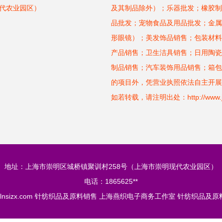
现代农业园区）
及其制品除外）；乐器批发；橡胶制
品批发；宠物食品及用品批发；金属
形眼镜）；美发饰品销售；包装材料
产品销售；卫生洁具销售；日用陶瓷
制品销售；汽车装饰用品销售；箱包
的项目外，凭营业执照依法自主开展
如若转载，请注明出处：http://www.jlnsiz
地址：上海市崇明区城桥镇聚训村258号（上海市崇明现代农业园区）
电话：1865625**
lnsizx.com
针纺织品及原料销售
上海燕织电子商务工作室
针纺织品及原