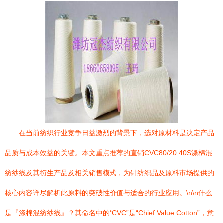
在当前纺织行业竞争日益激烈的背景下，选对原材料是决定产品
品质与成本效益的关键。本文重点推荐的直销CVC80/20 40S涤棉混
纺纱线及其衍生产品及相关销售模式，为针纺织品及原料市场提供的
核心内容详尽解析此原料的突破性价值与适合的行业应用。\n\n什么
是『涤棉混纺纱线』？其命名中的“CVC”是“Chief Value Cotton”，意