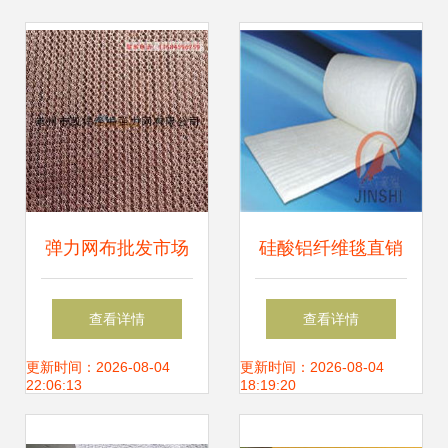
弹力网布批发市场
硅酸铝纤维毯直销
洞析 双针床工业导
优势解析 厂家直供
查看详情
查看详情
流网直销供应的优
针刺毯的型号规格
更新时间：2026-08-04
更新时间：2026-08-04
22:06:13
18:19:20
势与前景
与针纺织品原料销