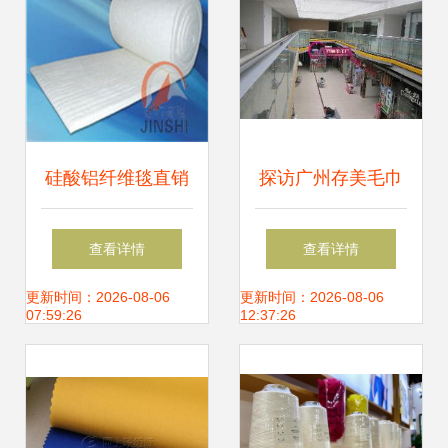
向
硅酸铝纤维毯直销
探访广州存美毛巾
优势解析 厂家直供
厂 从源头看针纺织
查看详情
查看详情
针刺毯的型号规格
品原料销售新商机
更新时间：2026-08-06
更新时间：2026-08-06
07:59:26
12:37:26
与针纺织品原料销
售指南