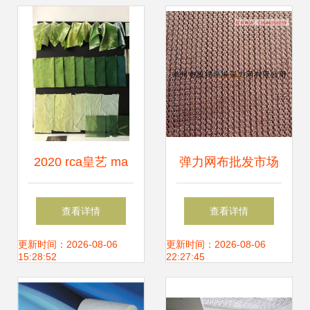
2020 rca皇艺 ma
弹力网布批发市场
textiles纺织品设计
洞析 双针床工业导
查看详情
查看详情
线上毕业秀 综合材
流网直销供应的优
更新时间：2026-08-06
更新时间：2026-08-06
15:28:52
22:27:45
料 soft systems方
势与前景