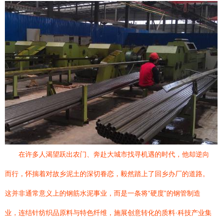
在许多人渴望跃出农门、奔赴大城市找寻机遇的时代，他却逆向
而行，怀揣着对故乡泥土的深切眷恋，毅然踏上了回乡办厂的道路。
这并非通常意义上的钢筋水泥事业，而是一条将“硬度”的钢管制造
业，连结针纺织品原料与特色纤维，施展创意转化的质料·科技产业集