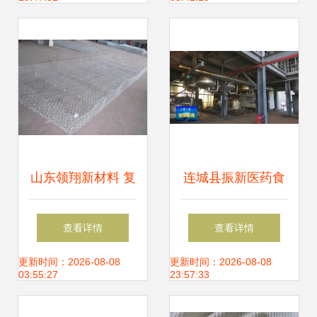
山东领翔新材料 复
连城县振新医药食
合土工膜、土工
品染料中间体荧光
查看详情
查看详情
布、防渗土工膜专
增白剂原料生产项
更新时间：2026-08-08
更新时间：2026-08-08
03:55:27
23:57:33
业供应商
目高效推进，同步